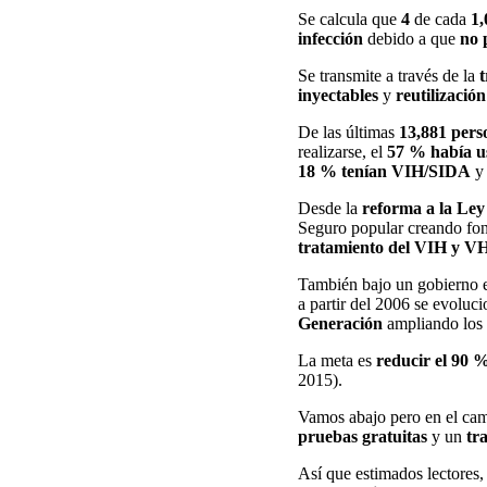
Se calcula que
4
de cada
1,
infección
debido a que
no 
Se transmite a través de la
t
inyectables
y
reutilizació
De las últimas
13,881 pers
realizarse, el
57 % había u
18 % tenían VIH/SIDA
Desde la
reforma a la Ley
Seguro popular creando fon
tratamiento del VIH y V
También bajo un gobierno e
a partir del 2006 se evoluc
Generación
ampliando los 
La meta es
reducir el 90 
2015).
Vamos abajo pero en el cam
pruebas gratuitas
y un
tr
Así que estimados lectores,