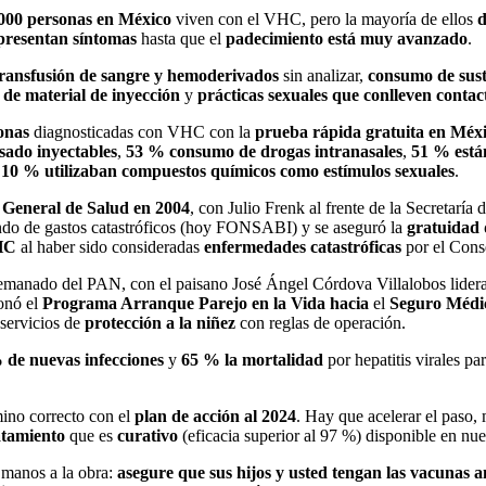
000 personas en México
viven con el VHC, pero la mayoría de ellos
d
presentan síntomas
hasta que el
padecimiento está muy avanzado
.
ransfusión de sangre y hemoderivados
sin analizar,
consumo de sust
n de material de inyección
y
prácticas sexuales
que conlleven contac
onas
diagnosticadas con VHC con la
prueba rápida gratuita en Méx
sado inyectables
,
53 % consumo de drogas intranasales
,
51 % están
y
10 % utilizaban compuestos químicos como estímulos sexuales
.
 General de Salud en 2004
, con Julio Frenk al frente de la Secretaría 
do de gastos catastróficos (hoy FONSABI) y se aseguró la
gratuidad 
HC
al haber sido consideradas
enfermedades catastróficas
por el Cons
manado del PAN, con el paisano José Ángel Córdova Villalobos lideran
ionó el
Programa Arranque Parejo
en la Vida hacia
el
Seguro Médi
servicios de
protección a la niñez
con reglas de operación.
% de nuevas infecciones
y
65 % la mortalidad
por hepatitis virales pa
ino correcto con el
plan de acción al 2024
. Hay que acelerar el paso
atamiento
que es
curativo
(eficacia superior al 97 %) disponible en nue
 manos a la obra:
asegure que sus hijos y usted tengan las vacunas an