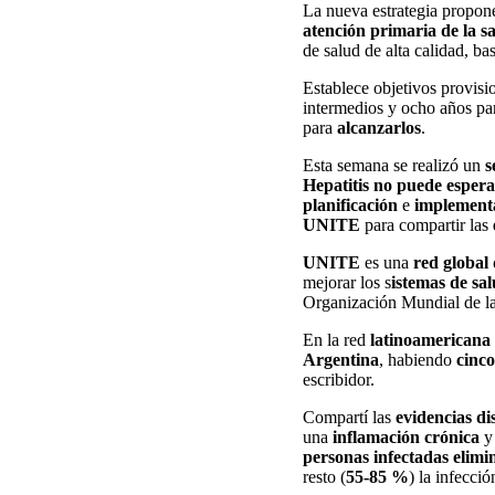
La nueva estrategia propon
atención primaria de la s
de salud de alta calidad, b
Establece objetivos provisi
intermedios y ocho años par
para
alcanzarlos
.
Esta semana se realizó un
s
Hepatitis no puede espera
planificación
e
implement
UNITE
para compartir las
UNITE
es una
red global
mejorar los s
istemas de sal
Organización Mundial de l
En la red
latinoamericana
Argentina
, habiendo
cinc
escribidor.
Compartí las
evidencias di
una
inflamación crónica
personas infectadas elimi
resto (
55-85 %
) la infecci