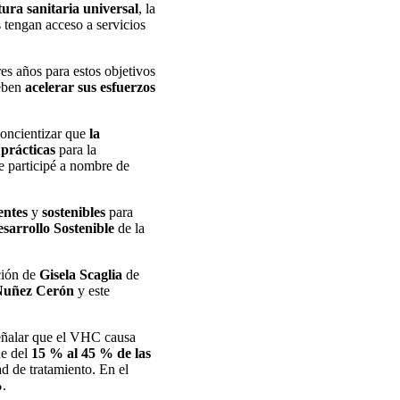
ura sanitaria universal
, la
 tengan acceso a servicios
es años para estos objetivos
deben
acelerar sus esfuerzos
ncientizar que
la
prácticas
para la
e participé a nombre de
ientes
y
sostenibles
para
sarrollo Sostenible
de la
ción de
Gisela Scaglia
de
Nuñez Cerón
y este
eñalar que el VHC causa
e del
15 % al 45 % de las
ad de tratamiento. En el
%
.