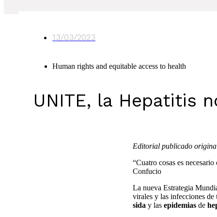
13/03/2023
Human rights and equitable access to health
UNITE, la Hepatitis 
Editorial publicado origin
“Cuatro cosas es necesario e
Confucio
La nueva Estrategia Mundial
virales y las infecciones d
sida
y las
epidemias
de
hep