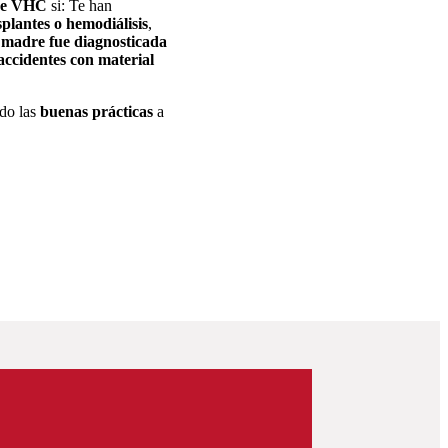
de VHC
si: Te han
splantes o hemodiálisis
,
u
madre fue diagnosticada
accidentes con material
do las
buenas prácticas
a