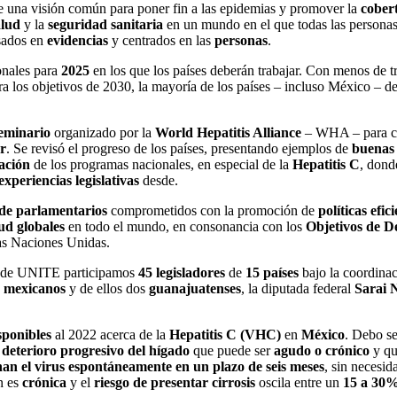
e una visión común para poner fin a las epidemias y promover la
cobert
alud
y la
seguridad sanitaria
en un mundo en el que todas las personas
asados en
evidencias
y centrados en las
personas
.
onales para
2025
en los que los países deberán trabajar. Con menos de tr
a los objetivos de 2030, la mayoría de los países – incluso México – 
eminario
organizado por la
World Hepatitis Alliance
– WHA – para co
r
. Se revisó el progreso de los países, presentando ejemplos de
buenas 
ación
de los programas nacionales, en especial de la
Hepatitis C
, dond
experiencias legislativas
desde.
 de parlamentarios
comprometidos con la promoción de
políticas efic
ud globales
en todo el mundo, en consonancia con los
Objetivos de De
as Naciones Unidas.
de UNITE participamos
45 legisladores
de
15 países
bajo la coordina
o mexicanos
y de ellos dos
guanajuatenses
, la diputada federal
Sarai 
sponibles
al 2022 acerca de la
Hepatitis C (VHC)
en
México
. Debo s
y
deterioro progresivo del hígado
que puede ser
agudo o crónico
y qu
nan el virus espontáneamente en un plazo de seis meses
, sin necesid
ón es
crónica
y el
riesgo de presentar cirrosis
oscila entre un
15 a 30