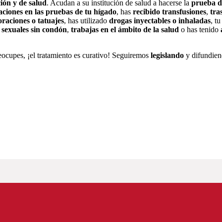
ción y de salud
. Acudan a su institución de salud a hacerse la
prueba 
aciones en las pruebas de tu hígado
, has
recibido transfusiones
,
tra
oraciones o tatuajes
, has utilizado
drogas inyectables o inhaladas
, t
 sexuales sin condón
,
trabajas en el ámbito de la salud
o has tenido
reocupes, ¡el tratamiento es curativo! Seguiremos
legislando
y difundien