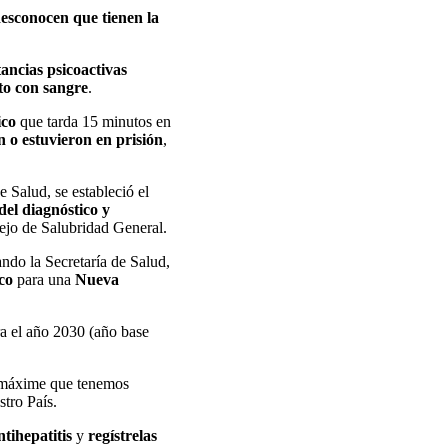
esconocen que tienen la
ancias psicoactivas
to con sangre
.
ico
que tarda 15 minutos en
 o estuvieron en prisión
,
de Salud, se estableció el
del diagnóstico y
ejo de Salubridad General.
do la Secretaría de Salud,
co
para una
Nueva
ra el año 2030 (año base
, máxime que tenemos
stro País.
tihepatitis
y
regístrelas